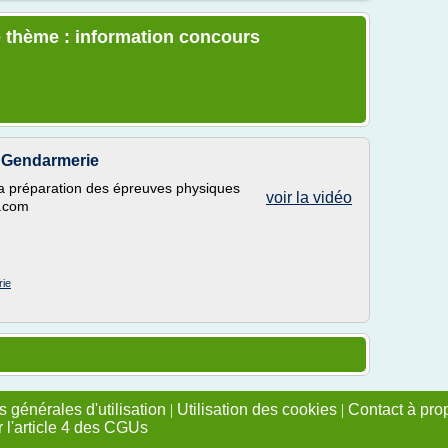
e thème : information concours
s Gendarmerie
 la préparation des épreuves physiques
voir la vidéo
t.com
rie
 générales d'utilisation
|
Utilisation des cookies
|
Contact à pro
r l'article 4 des CGUs