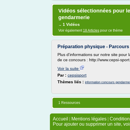
Vidéos sélectionnées pour l
gendarmerie
1 Vidéos
→
Voir également
18 Articles
pour ce thème
Préparation physique - Parcour
Plus d'informations sur notre site pour
de ce concours : http://www.cepsi-spor
Voir la suite
Par :
cepsisport
Thèmes liés :
information concours gendarme
1 Ressources
Accueil
|
Mentions légales
|
Conditions
Pour ajouter ou supprimer un site, voi