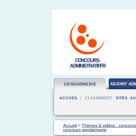
CONCOURS-
ADMINISTRATIF.FR
ADJOINT ADM
GENDARMERIE
ACCUEIL
| CLASSEMENT :
SITES
,
AU
Accueil
>
Thèmes & vidéos : concour
concours gendarmerie