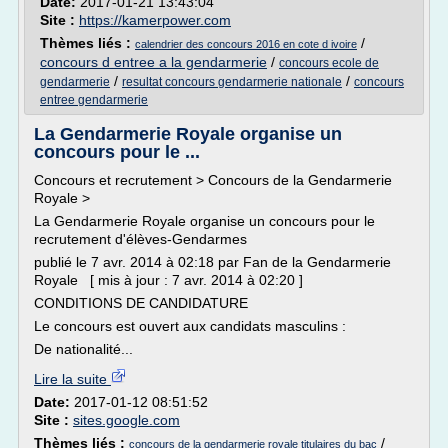
Date:
2017-01-21 13:43:04
Site :
https://kamerpower.com
Thèmes liés :
/
calendrier des concours 2016 en cote d ivoire
concours d entree a la gendarmerie
/
concours ecole de
/
/
gendarmerie
resultat concours gendarmerie nationale
concours
entree gendarmerie
La Gendarmerie Royale organise un
concours pour le ...
Concours et recrutement > Concours de la Gendarmerie
Royale >
La Gendarmerie Royale organise un concours pour le
recrutement d'élèves-Gendarmes
publié le 7 avr. 2014 à 02:18 par Fan de la Gendarmerie
Royale [ mis à jour : 7 avr. 2014 à 02:20 ]
CONDITIONS DE CANDIDATURE
Le concours est ouvert aux candidats masculins :
De nationalité...
Lire la suite
Date:
2017-01-12 08:51:52
Site :
sites.google.com
Thèmes liés :
/
concours de la gendarmerie royale titulaires du bac