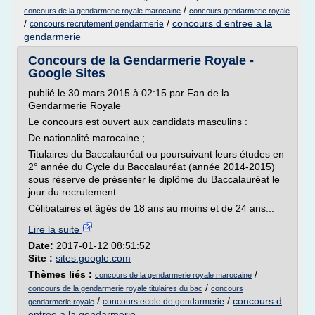
/
concours de la gendarmerie royale marocaine
concours gendarmerie royale
/
/
concours d entree a la
concours recrutement gendarmerie
gendarmerie
Concours de la Gendarmerie Royale -
Google Sites
publié le 30 mars 2015 à 02:15 par Fan de la
Gendarmerie Royale
Le concours est ouvert aux candidats masculins :
De nationalité marocaine ;
Titulaires du Baccalauréat ou poursuivant leurs études en
2° année du Cycle du Baccalauréat (année 2014-2015)
sous réserve de présenter le diplôme du Baccalauréat le
jour du recrutement
Célibataires et âgés de 18 ans au moins et de 24 ans...
Lire la suite
Date:
2017-01-12 08:51:52
Site :
sites.google.com
Thèmes liés :
/
concours de la gendarmerie royale marocaine
/
concours de la gendarmerie royale titulaires du bac
concours
/
/
concours d
concours ecole de gendarmerie
gendarmerie royale
entree a la gendarmerie