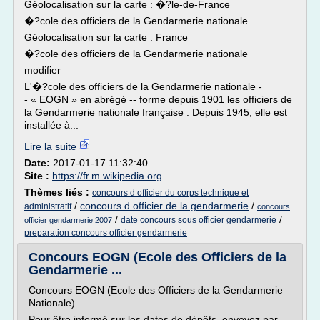
Géolocalisation sur la carte : �?le-de-France
�?cole des officiers de la Gendarmerie nationale
Géolocalisation sur la carte : France
�?cole des officiers de la Gendarmerie nationale
modifier
L'�?cole des officiers de la Gendarmerie nationale -
- « EOGN » en abrégé -- forme depuis 1901 les officiers de
la Gendarmerie nationale française . Depuis 1945, elle est
installée à...
Lire la suite
Date:
2017-01-17 11:32:40
Site :
https://fr.m.wikipedia.org
Thèmes liés :
concours d officier du corps technique et
/
concours d officier de la gendarmerie
/
administratif
concours
/
/
date concours sous officier gendarmerie
officier gendarmerie 2007
preparation concours officier gendarmerie
Concours EOGN (Ecole des Officiers de la
Gendarmerie ...
Concours EOGN (Ecole des Officiers de la Gendarmerie
Nationale)
Pour être informé sur les dates de dépôts, envoyez par