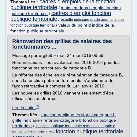
cadres d emplois de la fonction
Thèmes liés :
publique territoriale
/
maintien dans l emploi fonction
cadres d emploi fonction
publique territoriale
/
publique territoriale
/
echelle indiciaire grade agent maitrise
/
valeur du point d indice de la
fonction publique territorial
fonction publique territoriale
Rénovation des grilles de salaires des
fonctionnaires ...
Message par urgif69 » mar. 24 mai 2016 09:59
Rémunérations : les revalorisations 2016-2018 pour les
fonctionnaires territoriaux de catégorie B
La réforme des échelles de rémunération de catégorie B,
dans la fonction publique territoriale, s'appliquera de
façon rétroactive à compter du 1er janvier 2016.
Les nouvelles grilles 2016 viennent seulement d'être
officialisées au Journal...
Lire la suite
Thèmes liés :
fonction publique territorial categorie b
grille indiciaire
/
reforme categorie b fonction publique
territoriale
/
fonction publique territoriale reforme categorie c
fonction publique territoriale
/
nouvelle grille indiciaire