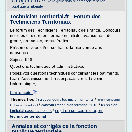
categorie b
/
nouvelle grille salaire categorie fonction
publique territoriale
Technicien-Territorial.fr - Forum des
Techniciens Territoriaux
Le forum des Techniciens Territoriaux de France. Concours
internes et externes, formation Initiale, avancement de
grade, promotion, rémunération.
Présentez-vous et/ou souhaitez la bienvenue aux
nouveaux.
Sujets : 946
Questions techniques et administratives
Posez vos questions techniques concernant les bâtiments,
l'eau, l'assainissement, les espaces verts, la voirie,
l'informatique,...
Lire la suite
Thèmes liés :
/
sujet concours technicien territorial
forum concours
/
/
concours technicien territorial 2016
technicien
technicien territorial
/
sujet du concours d agent
territorial passer concours
technique territorial
Annales et corrigés de la fonction
publique territoriale ...