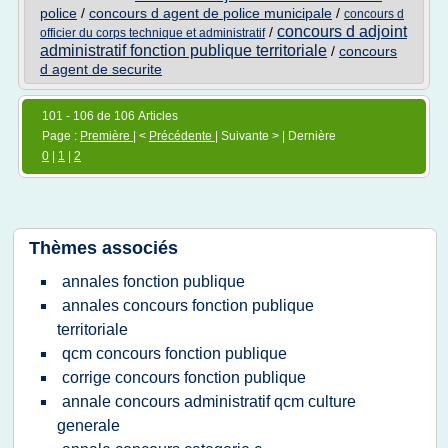
police
/
concours d agent de police municipale
/
concours d
concours d adjoint
/
officier du corps technique et administratif
administratif fonction publique territoriale
/
concours
d agent de securite
101 - 106 de 106 Articles
Page :
Première
| <
Précédente
| Suivante > | Dernière
0
|
1
|
2
Thèmes associés
annales fonction publique
annales concours fonction publique
territoriale
qcm concours fonction publique
corrige concours fonction publique
annale concours administratif qcm culture
generale