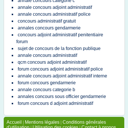
annale concours categorie c
annale concours adjoint administratif
annale concours administratif police
concours administratif gratuit
annales concours gendarmerie
concours adjoint administratif penitentiaire
forum
sujet de concours de la fonction publique
annale concours administratif
qcm concours adjoint administratif
forum concours adjoint administratif police
annale concours adjoint administratif interne
forum concours gendarmerie
annale concours categorie b
annales concours sous officier gendarmerie
forum concours d adjoint administratif
Accueil
|
Mentions légales
|
Conditions générales
d'utilisation
|
Utilisation des cookies
|
Contact à propos