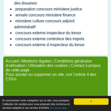
des douanes
preparation concours ministere justice
annale concours ministere finance
ministere culture concours adjoint
administratif
concours externe inspecteur du tresor
concours externe controleur des impots
concours externe d inspecteur du tresor
Accueil
|
Mentions légales
|
Conditions générales
d'utilisation
|
Utilisation des cookies
|
Contact à propos
de cette page
Pour ajouter ou supprimer un site, voir l'article 4 des
CGUs
En poursuivant votre navigation sur ce site, vous acceptez
X
l'utilisation de cookies pour vous proposer des contenus et
services adaptés à vos centres d'intérêts.
En savoir plus