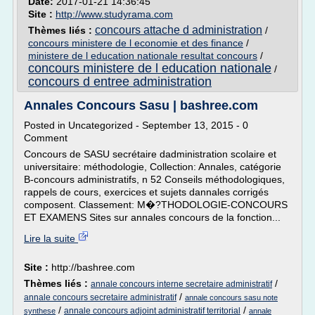
Date:
2017-01-21 14:36:45
Site :
http://www.studyrama.com
concours attache d administration
Thèmes liés :
/
concours ministere de l economie et des finance
/
ministere de l education nationale resultat concours
/
concours ministere de l education nationale
/
concours d entree administration
Annales Concours Sasu | bashree.com
Posted in Uncategorized - September 13, 2015 - 0
Comment
Concours de SASU secrétaire dadministration scolaire et
universitaire: méthodologie, Collection: Annales, catégorie
B-concours administratifs, n 52 Conseils méthodologiques,
rappels de cours, exercices et sujets dannales corrigés
composent. Classement: M�?THODOLOGIE-CONCOURS
ET EXAMENS Sites sur annales concours de la fonction...
Lire la suite
Site :
http://bashree.com
Thèmes liés :
/
annale concours interne secretaire administratif
/
annale concours secretaire administratif
annale concours sasu note
/
/
annale concours adjoint administratif territorial
synthese
annale