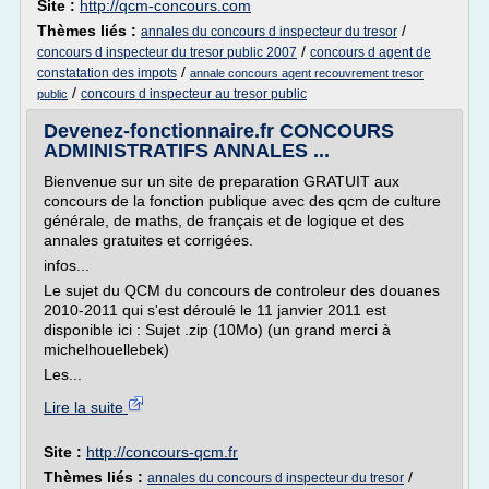
Site :
http://qcm-concours.com
Thèmes liés :
/
annales du concours d inspecteur du tresor
/
concours d inspecteur du tresor public 2007
concours d agent de
/
constatation des impots
annale concours agent recouvrement tresor
/
concours d inspecteur au tresor public
public
Devenez-fonctionnaire.fr CONCOURS
ADMINISTRATIFS ANNALES ...
Bienvenue sur un site de preparation GRATUIT aux
concours de la fonction publique avec des qcm de culture
générale, de maths, de français et de logique et des
annales gratuites et corrigées.
infos...
Le sujet du QCM du concours de controleur des douanes
2010-2011 qui s'est déroulé le 11 janvier 2011 est
disponible ici : Sujet .zip (10Mo) (un grand merci à
michelhouellebek)
Les...
Lire la suite
Site :
http://concours-qcm.fr
Thèmes liés :
/
annales du concours d inspecteur du tresor