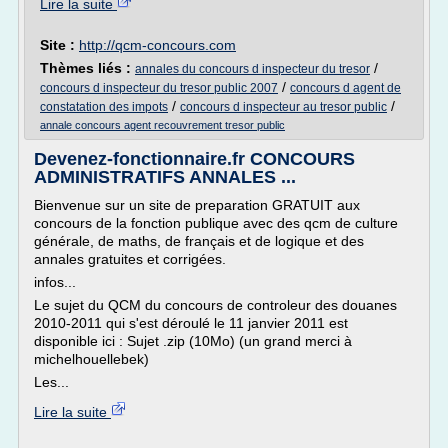
Lire la suite
Site :
http://qcm-concours.com
Thèmes liés :
/
annales du concours d inspecteur du tresor
/
concours d inspecteur du tresor public 2007
concours d agent de
/
/
constatation des impots
concours d inspecteur au tresor public
annale concours agent recouvrement tresor public
Devenez-fonctionnaire.fr CONCOURS
ADMINISTRATIFS ANNALES ...
Bienvenue sur un site de preparation GRATUIT aux
concours de la fonction publique avec des qcm de culture
générale, de maths, de français et de logique et des
annales gratuites et corrigées.
infos...
Le sujet du QCM du concours de controleur des douanes
2010-2011 qui s'est déroulé le 11 janvier 2011 est
disponible ici : Sujet .zip (10Mo) (un grand merci à
michelhouellebek)
Les...
Lire la suite