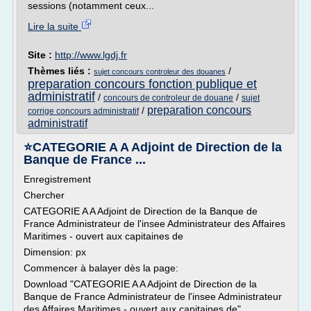
sessions (notamment ceux...
Lire la suite
Site :
http://www.lgdj.fr
Thèmes liés :
/
sujet concours controleur des douanes
preparation concours fonction publique et
administratif
/
/
concours de controleur de douane
sujet
preparation concours
/
corrige concours administratif
administratif
⭐CATEGORIE A A Adjoint de Direction de la
Banque de France ...
Enregistrement
Chercher
CATEGORIE A A Adjoint de Direction de la Banque de
France Administrateur de l'insee Administrateur des Affaires
Maritimes - ouvert aux capitaines de
Dimension: px
Commencer à balayer dès la page:
Download "CATEGORIE A A Adjoint de Direction de la
Banque de France Administrateur de l'insee Administrateur
des Affaires Maritimes - ouvert aux capitaines de"