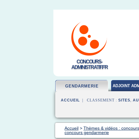
CONCOURS-
ADMINISTRATIF.FR
ADJOINT ADM
GENDARMERIE
ACCUEIL
| CLASSEMENT :
SITES
,
AU
Accueil
>
Thèmes & vidéos : concour
concours gendarmerie