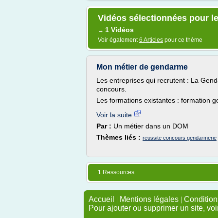
Vidéos sélectionnées pour l
1 Vidéos
→
Voir également
6 Articles
pour ce thème
Mon métier de gendarme
Les entreprises qui recrutent : La Gend
concours.
Les formations existantes : formation 
Voir la suite
Par :
Un métier dans un DOM
Thèmes liés :
reussite concours gendarmerie
1 Ressources
Accueil
|
Mentions légales
|
Conditions
Pour ajouter ou supprimer un site, voi