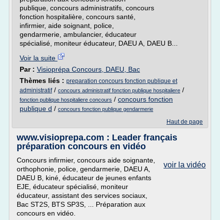
publique, concours administratifs, concours
fonction hospitalière, concours santé,
infirmier, aide soignant, police,
gendarmerie, ambulancier, éducateur
spécialisé, moniteur éducateur, DAEU A, DAEU B...
Voir la suite
Par :
Visioprépa Concours, DAEU, Bac
Thèmes liés :
preparation concours fonction publique et
/
/
administratif
concours administratif fonction publique hospitaliere
/
concours fonction
fonction publique hospitaliere concours
publique d
/
concours fonction publique gendarmerie
Haut de page
www.visioprepa.com : Leader français
préparation concours en vidéo
Concours infirmier, concours aide soignante,
voir la vidéo
orthophonie, police, gendarmerie, DAEU A,
DAEU B, kiné, éducateur de jeunes enfants
EJE, éducateur spécialisé, moniteur
éducateur, assistant des services sociaux,
Bac ST2S, BTS SP3S, ... Préparation aux
concours en vidéo.