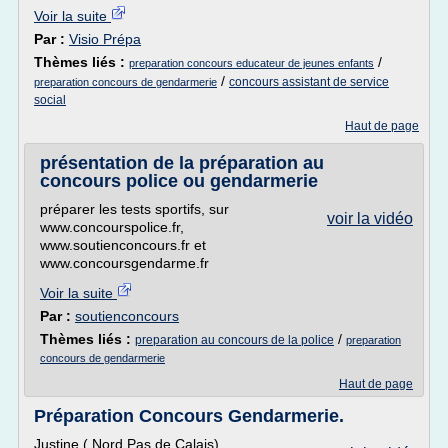
Voir la suite
Par :
Visio Prépa
Thèmes liés :
/
preparation concours educateur de jeunes enfants
/
concours assistant de service
preparation concours de gendarmerie
social
Haut de page
présentation de la préparation au
concours police ou gendarmerie
préparer les tests sportifs, sur
voir la vidéo
www.concourspolice.fr,
www.soutienconcours.fr et
www.concoursgendarme.fr
Voir la suite
Par :
soutienconcours
Thèmes liés :
/
preparation au concours de la police
preparation
concours de gendarmerie
Haut de page
Préparation Concours Gendarmerie.
Justine ( Nord Pas de Calais)