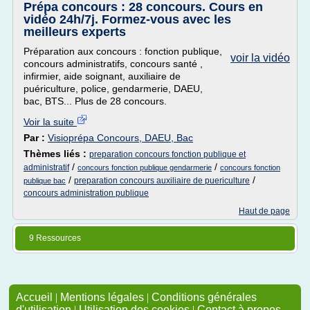
Prépa concours : 28 concours. Cours en
vidéo 24h/7j. Formez-vous avec les
meilleurs experts
Préparation aux concours : fonction publique,
voir la vidéo
concours administratifs, concours santé ,
infirmier, aide soignant, auxiliaire de
puériculture, police, gendarmerie, DAEU,
bac, BTS... Plus de 28 concours.
Voir la suite
Par :
Visioprépa Concours, DAEU, Bac
Thèmes liés :
preparation concours fonction publique et
/
/
administratif
concours fonction publique gendarmerie
concours fonction
/
/
preparation concours auxiliaire de puericulture
publique bac
concours administration publique
Haut de page
9 Ressources
Accueil
|
Mentions légales
|
Conditions générales
d'utilisation
|
Utilisation des cookies
|
Contact à propos