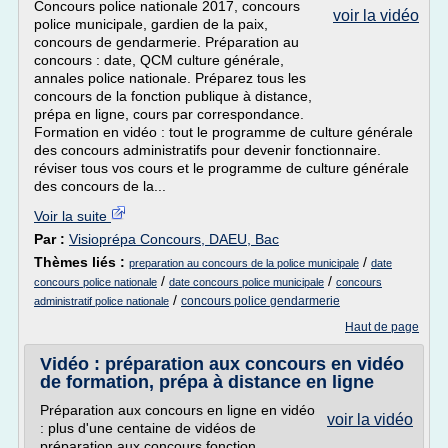
Concours police nationale 2017, concours
voir la vidéo
police municipale, gardien de la paix,
concours de gendarmerie. Préparation au
concours : date, QCM culture générale,
annales police nationale. Préparez tous les
concours de la fonction publique à distance,
prépa en ligne, cours par correspondance.
Formation en vidéo : tout le programme de culture générale
des concours administratifs pour devenir fonctionnaire.
réviser tous vos cours et le programme de culture générale
des concours de la...
Voir la suite
Par :
Visioprépa Concours, DAEU, Bac
Thèmes liés :
/
preparation au concours de la police municipale
date
/
/
concours police nationale
date concours police municipale
concours
/
concours police gendarmerie
administratif police nationale
Haut de page
Vidéo : préparation aux concours en vidéo
de formation, prépa à distance en ligne
Préparation aux concours en ligne en vidéo
voir la vidéo
: plus d'une centaine de vidéos de
préparation aux concours fonction