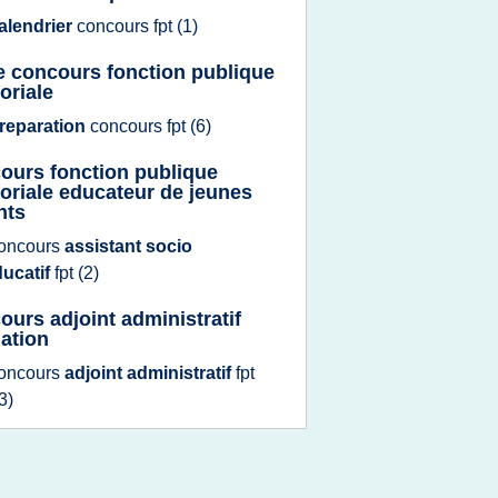
alendrier
concours fpt
(1)
 concours fonction publique
toriale
reparation
concours fpt
(6)
ours fonction publique
itoriale educateur de jeunes
nts
oncours
assistant socio
ducatif
fpt
(2)
ours adjoint administratif
ation
oncours
adjoint administratif
fpt
3)