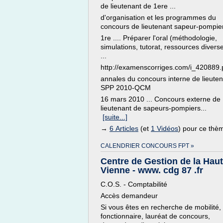
de lieutenant de 1ere ...
d'organisation et les programmes du
concours de lieutenant sapeur-pompie
1re .... Préparer l'oral (méthodologie,
simulations, tutorat, ressources divers
...
http://examenscorriges.com/i_420889.
annales du concours interne de lieute
SPP 2010-QCM
16 mars 2010 ... Concours externe de
lieutenant de sapeurs-pompiers...
[suite...]
→
6 Articles
(et
1 Vidéos
) pour ce thè
CALENDRIER CONCOURS FPT »
Centre de Gestion de la Haut
Vienne - www. cdg 87 .fr
C.O.S. - Comptabilité
Accès demandeur
Si vous êtes en recherche de mobilité,
fonctionnaire, lauréat de concours,