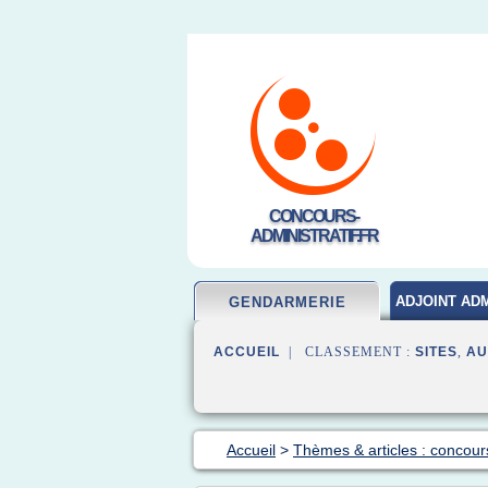
CONCOURS-
ADMINISTRATIF.FR
ADJOINT ADM
GENDARMERIE
ACCUEIL
| CLASSEMENT :
SITES
,
AU
Accueil
>
Thèmes & articles : concou