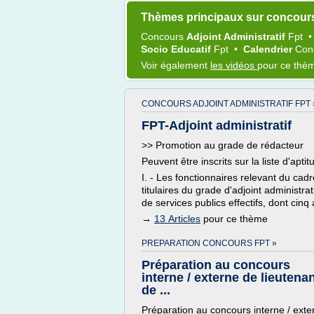
Thèmes principaux sur concours
Concours
Adjoint Administratif
Fpt
Socio Educatif
Fpt
•
Calendrier
Con
Voir également
les vidéos
pour ce thè
CONCOURS ADJOINT ADMINISTRATIF FPT 
FPT-Adjoint administratif
>> Promotion au grade de rédacteur
Peuvent être inscrits sur la liste d'apt
I. - Les fonctionnaires relevant du cadr
titulaires du grade d'adjoint administra
de services publics effectifs, dont ci
→
13 Articles
pour ce thème
PREPARATION CONCOURS FPT »
Préparation au concours
interne / externe de lieutena
de ...
Préparation au concours interne / exte