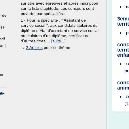
sur titre avec épreuves et après inscription
c
sur la liste d'aptitude. Les concours sont
ouverts, par spécialités :
r de
3eme
1 - Pour la spécialité : " Assistant de
terri
service social ", aux candidats titulaires du
es)
diplôme d'État d'assistant de service social
p
ou titulaires d'un diplôme, certificat ou
pdf
d'autres titres...
[suite...]
conc
nant
→
2 Articles
pour ce thème
terr
enfa
c
e
me
conc
anim
e-
c
(1