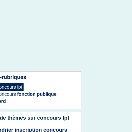
-rubriques
oncours fpt
oncours
fonction publique
ord
 de thèmes sur
concours fpt
ndrier inscription concours