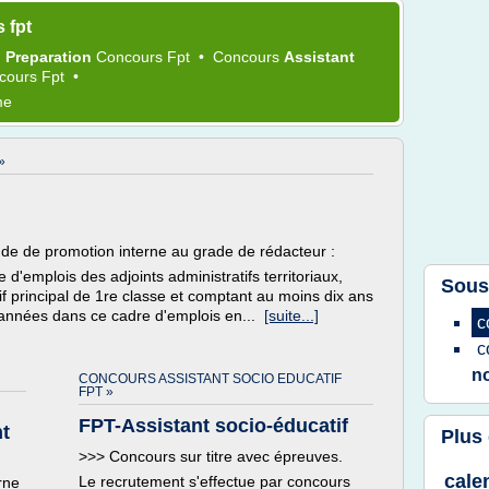
 fpt
•
Preparation
Concours Fpt
•
Concours
Assistant
cours Fpt
•
me
»
itude de promotion interne au grade de rédacteur :
e d'emplois des adjoints administratifs territoriaux,
Sous
tif principal de 1re classe et comptant au moins dix ans
nq années dans ce cadre d'emplois en...
[suite...]
c
c
n
CONCOURS ASSISTANT SOCIO EDUCATIF
FPT »
FPT-Assistant socio-éducatif
nt
Plus
>>> Concours sur titre avec épreuves.
cale
Le recrutement s'effectue par concours
rne